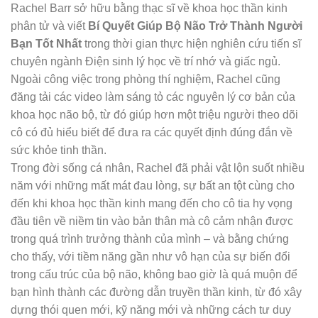
Rachel Barr sở hữu bằng thạc sĩ về khoa học thần kinh
phân tử và viết
Bí Quyết Giúp Bộ Não Trở Thành Người
Bạn Tốt Nhất
trong thời gian thực hiện nghiên cứu tiến sĩ
chuyên ngành Điện sinh lý học về trí nhớ và giấc ngủ.
Ngoài công việc trong phòng thí nghiệm, Rachel cũng
đăng tải các video làm sáng tỏ các nguyên lý cơ bản của
khoa học não bộ, từ đó giúp hơn một triệu người theo dõi
cô có đủ hiểu biết để đưa ra các quyết định đúng đắn về
sức khỏe tinh thần.
Trong đời sống cá nhân, Rachel đã phải vật lộn suốt nhiều
năm với những mất mát đau lòng, sự bất an tột cùng cho
đến khi khoa học thần kinh mang đến cho cô tia hy vọng
đầu tiên về niềm tin vào bản thân mà cô cảm nhận được
trong quá trình trưởng thành của mình – và bằng chứng
cho thấy, với tiềm năng gần như vô hạn của sự biến đổi
trong cấu trúc của bộ não, không bao giờ là quá muộn để
bạn hình thành các đường dẫn truyền thần kinh, từ đó xây
dựng thói quen mới, kỹ năng mới và những cách tư duy