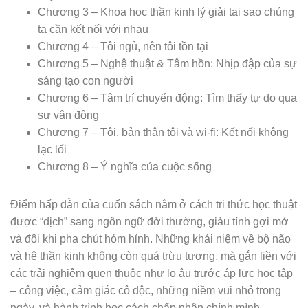
Chương 3 – Khoa học thần kinh lý giải tại sao chúng
ta cần kết nối với nhau
Chương 4 – Tôi ngủ, nên tôi tồn tại
Chương 5 – Nghệ thuật & Tâm hồn: Nhịp đập của sự
sáng tạo con người
Chương 6 – Tâm trí chuyển động: Tìm thấy tự do qua
sự vận động
Chương 7 – Tôi, bản thân tôi và wi-fi: Kết nối không
lạc lối
Chương 8 – Ý nghĩa của cuộc sống
Điểm hấp dẫn của cuốn sách nằm ở cách tri thức học thuật
được “dịch” sang ngôn ngữ đời thường, giàu tính gợi mở
và đôi khi pha chút hóm hỉnh. Những khái niệm về bộ não
và hệ thần kinh không còn quá trừu tượng, mà gắn liền với
các trải nghiệm quen thuộc như lo âu trước áp lực học tập
– công việc, cảm giác cô độc, những niềm vui nhỏ trong
ngày, và hành trình học cách chấp nhận chính mình.